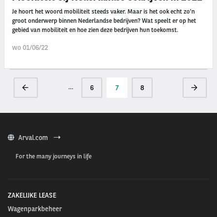
Je hoort het woord mobiliteit steeds vaker. Maar is het ook echt zo’n
groot onderwerp binnen Nederlandse bedrijven? Wat speelt er op het
gebied van mobiliteit en hoe zien deze bedrijven hun toekomst.
wo 01/06/22
Paginering
…
Vorige
Pagina
6
Huidige
7
Pagina
8
Volgend
pagina
pagina
pagina
Arval.com
For the many journeys in life
ZAKELIJKE LEASE
Wagenparkbeheer