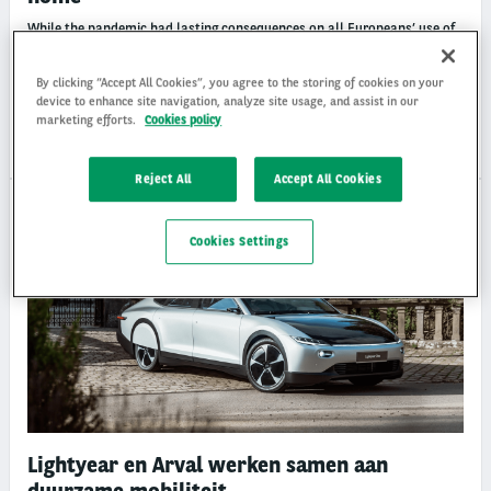
While the pandemic had lasting consequences on all Europeans’ use of
mobility solutions, it had an above average impact on Dutch workers’
daily commute, a study by Arval Mobility Observatory (part of BNP
By clicking “Accept All Cookies”, you agree to the storing of cookies on your
Paribas Arval) shows.
device to enhance site navigation, analyze site usage, and assist in our
marketing efforts.
Cookies policy
di 24/01/23
Reject All
Accept All Cookies
ELEKTRISCH RIJDEN
Cookies Settings
Lightyear en Arval werken samen aan