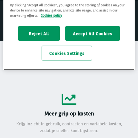
By clicking “Accept All Cookies”, you agree to the storing of cookies on your
ONTDEK WAT SLIMMER BEHEER OPLEVERT
device to enhance site navigation, analyze site usage, and assist in our
We geven advies op maat
marketing efforts.
Cookies policy
PLAN EEN TELEFONISCHE INTAKE IN
Reject All
Accept All Cookies
Cookies Settings
Wat levert slimmer wagenparkbeheer op?
Meer grip op kosten
Krijg inzicht in gebruik, contracten en variabele kosten,
zodat je sneller kunt bijsturen.