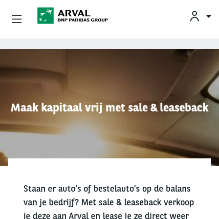
KLAN
Zakelijk Leasen
Overslaan en naar de inhoud gaan
Private Lease
Mobiliteit
Maak kapitaal vrij met sale & leaseback
Occasions
Klantenservice
Over Arval
Staan er auto’s of bestelauto’s op de balans
van je bedrijf? Met sale & leaseback verkoop
je deze aan Arval en lease je ze direct weer