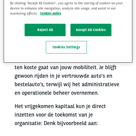
By clicking “Accept All Cookies”, you agree to the storing of cookies on your
device to enhance site navigation, analyze site usage, and assist in our
Waarom is sale &
marketing efforts.
Cookies policy
leaseback interessant
Reject All
Accept All Cookies
voor jouw organisatie?
Cookies Settings
Sale & leaseback is de manier om snel
werkkapitaal vrij te maken, zonder dat dit
ten koste gaat van jouw mobiliteit. Je blijft
gewoon rijden in je vertrouwde auto’s en
bestelauto’s, terwijl wij het administratieve
en operationele beheer overnemen.
Het vrijgekomen kapitaal kun je direct
inzetten voor de toekomst van je
organisatie: Denk bijvoorbeeld aan: