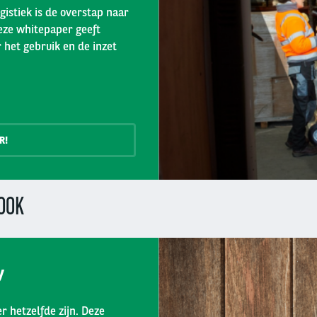
istiek is de overstap naar
eze whitepaper geeft
 het gebruik en de inzet
R!
OOK
y
r hetzelfde zijn. Deze