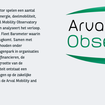
column
ctor spelen een aantal
nergie, deelmobiliteit,
al Mobility Observatory
n analyseert het verloop.
nd Fleet Barometer waarin
erugkomt. Samen met
ehouden onder
genpark in organisaties
financieren, de
grootte van de
teit ontstaat een
gen op de zakelijke
n de Arval Mobility and