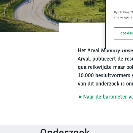
By clicking “
site usage, a
Cookies
Het Arval Mobility Obse
Arval, publiceert de re
qua reikwijdte maar o
10.000 besluitvormers 
van dit onderzoek is om
►
Naar de barometer v
Onderzoek
Left