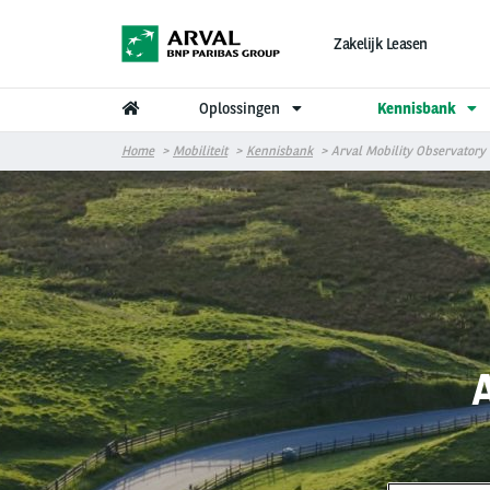
Overslaan en naar de inhoud gaan
Zakelijk Leasen
Oplossingen
Kennisbank
Home
Mobiliteit
Kennisbank
Arval Mobility Observatory