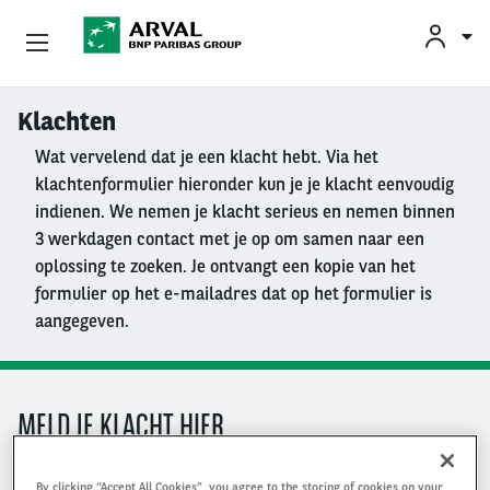
KLAN
Zakelijk Leasen
Klachten
Overslaan en naar de inhoud gaan
Wat vervelend dat je een klacht hebt. Via het
Private Lease
klachtenformulier hieronder kun je je klacht eenvoudig
indienen. We nemen je klacht serieus en nemen binnen
Mobiliteit
3 werkdagen contact met je op om samen naar een
oplossing te zoeken. Je ontvangt een kopie van het
Occasions
formulier op het e-mailadres dat op het formulier is
aangegeven.
Klantenservice
Over Arval
MELD JE KLACHT HIER
Voor- en achternaam
By clicking “Accept All Cookies”, you agree to the storing of cookies on your