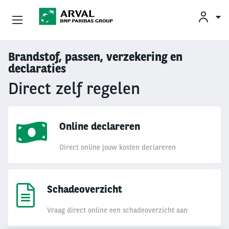
KLAN
Zakelijk Leasen
Brandstof, passen, verzekering en
Overslaan en naar de inhoud gaan
declaraties
Private Lease
Direct zelf regelen
Mobiliteit
Online declareren
Occasions
Direct online jouw kosten declareren
Klantenservice
Over Arval
Schadeoverzicht
Vraag direct online een schadeoverzicht aan