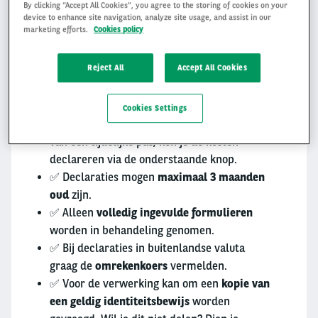
By clicking “Accept All Cookies”, you agree to the storing of cookies on your
device to enhance site navigation, analyze site usage, and assist in our
Voorwaarden voor het indienen van een
marketing efforts.
Cookies policy
declaratie:
Reject All
Accept All Cookies
✅
Brandstof
kan
niet
via het algemene
formulier gedeclareerd worden. Indien je
een Multitankcard hebt, declareer je bon
Cookies Settings
dan via de
Multitankcard app
. In het geval
van een tijdelijke pas, kun je de kosten
declareren via de onderstaande knop.
✅ Declaraties mogen
maximaal 3 maanden
oud
zijn.
✅ Alleen
volledig ingevulde formulieren
worden in behandeling genomen.
✅ Bij declaraties in buitenlandse valuta
graag de
omrekenkoers
vermelden.
✅ Voor de verwerking kan om een
kopie van
een geldig identiteitsbewijs
worden