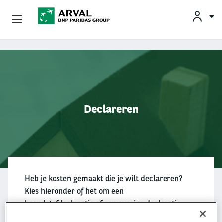
KLAN
Zakelijk Leasen
Overslaan en naar de inhoud gaan
Private Lease
Mobiliteit
Declareren
Occasions
Klantenservice
Over Arval
Heb je kosten gemaakt die je wilt declareren?
Kies hieronder of het om een
brandstofdeclaratie of een overige declaratie
gaat.