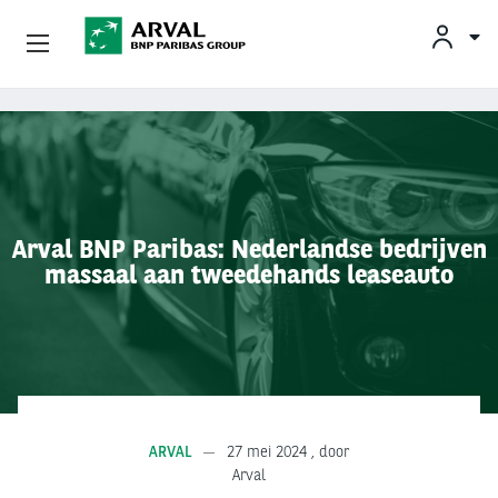
KLAN
Zakelijk Leasen
Overslaan en naar de inhoud gaan
Private Lease
Mobiliteit
Arval BNP Paribas: Nederlandse bedrijven
massaal aan tweedehands leaseauto
Occasions
Klantenservice
Over Arval
ARVAL
27 mei 2024
, door
Arval