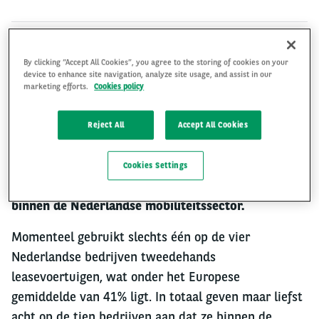
By clicking “Accept All Cookies”, you agree to the storing of cookies on your
Amsterdam, 27 mei 2024 – Nederlandse bedrijven
device to enhance site navigation, analyze site usage, and assist in our
tonen een sterk toenemende interesse in
marketing efforts.
Cookies policy
tweedehands leaseauto’s. Dat blijkt uit de Arval
Mobility Observatory Mobility & Fleet Barometer
Reject All
Accept All Cookies
2024. Deze jaarlijkse survey, uitgevoerd door Ipsos
onder 8.605 bedrijven in Europa, waaronder 300 in
Cookies Settings
Nederland, biedt waardevolle inzichten in de trends
binnen de Nederlandse mobiliteitssector.
Momenteel gebruikt slechts één op de vier
Nederlandse bedrijven tweedehands
leasevoertuigen, wat onder het Europese
gemiddelde van 41% ligt. In totaal geven maar liefst
acht op de tien bedrijven aan dat ze binnen de