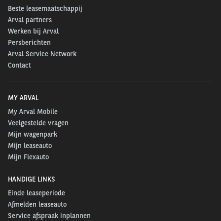
Over de Arval Mobility Observatory
Beste leasemaatschappij
Arval partners
Het Arval Mobility Observatory wordt algemeen
Werken bij Arval
erkend als een gezaghebbend platform voor
Persberichten
Arval Service Network
onderzoek en informatie-uitwisseling in de vloot- en
Contact
mobiliteitssector. Het is gericht op delen van
objectieve en nauwkeurige informatie over de sector
en het helpt diverse partijen met het begrijpen van
MY ARVAL
alle ontwikkelingen. Het ondersteunt hen verder bij
My Arval Mobile
Veelgestelde vragen
het navigeren door de groeiende hoeveelheid aan
Mijn wagenpark
beschikbare mobiliteitsoplossingen.
Mijn leaseauto
Mijn Flexauto
Benieuwd naar de Arval Mobility Observatory
Barometer 2024?
HANDIGE LINKS
Einde leaseperiode
►
Download hier het volledige rapport.
Afmelden leaseauto
Service afspraak inplannen