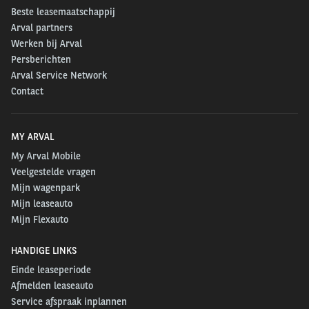
“We zijn ontzettend trots op deze prestatie.
Beste leasemaatschappij
Deze erkenning is een belangrijke stap richting
Arval partners
Werken bij Arval
het realiseren van onze duurzaamheidsambitie:
Persberichten
het versnellen van de transitie naar duurzame
Arval Service Network
mobiliteit. Ik ben trots op alle collega’s bij Arval
Contact
voor hun inzet en bijdrage hieraan. Het zijn
namelijk de gezamenlijke acties, gedeelde
MY ARVAL
waarden en onze cultuur die zorgen voor succes
My Arval Mobile
op weg naar onze doelen.”
Veelgestelde vragen
Mijn wagenpark
Mijn leaseauto
Mijn Flexauto
HANDIGE LINKS
Einde leaseperiode
Afmelden leaseauto
Service afspraak inplannen