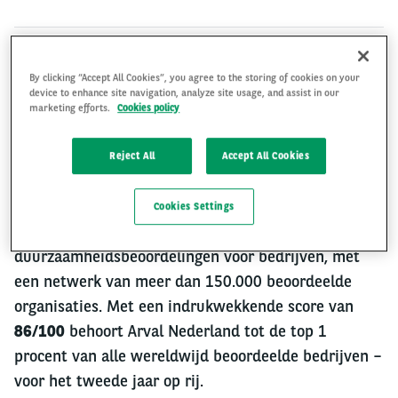
By clicking “Accept All Cookies”, you agree to the storing of cookies on your
Houten, 12 juni 2025
– Arval BNP Paribas (Arval),
device to enhance site navigation, analyze site usage, and assist in our
wereldwijd leider op het gebied van
marketing efforts.
Cookies policy
mobiliteitsoplossingen, heeft in Nederland wederom
de hoogste erkenning gekregen op het EcoVadis
Reject All
Accept All Cookies
Corporate Social Responsibility (CSR)-platform: de
Platinum-rating
. Ecovadis wordt wereldwijd erkend
Cookies Settings
als een toonaangevende leverancier van
duurzaamheidsbeoordelingen voor bedrijven, met
een netwerk van meer dan 150.000 beoordeelde
organisaties. Met een indrukwekkende score van
86/100
behoort Arval Nederland tot de top 1
procent van alle wereldwijd beoordeelde bedrijven –
voor het tweede jaar op rij.