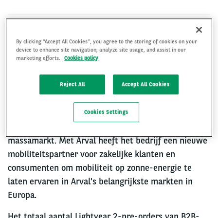
By clicking “Accept All Cookies”, you agree to the storing of cookies on your
Houten, 16 januari 2023
- Lightyear, het
device to enhance site navigation, analyze site usage, and assist in our
Nederlandse hightechbedrijf dat 's werelds eerste
marketing efforts.
Cookies policy
elektrische auto op zonne-energie produceert
(Lightyear 0) heeft een pre-orderovereenkomst
Reject All
Accept All Cookies
getekend met Arval, onderdeel van de BNP Paribas
Groep. In deze pre-order staan 10.000 auto’s van
Cookies Settings
Lightyear 2, Lightyear's nieuwste model voor de
massamarkt. Met Arval heeft het bedrijf een nieuwe
mobiliteitspartner voor zakelijke klanten en
consumenten om mobiliteit op zonne-energie te
laten ervaren in Arval's belangrijkste markten in
Europa.
Het totaal aantal Lightyear 2-pre-orders van B2B-