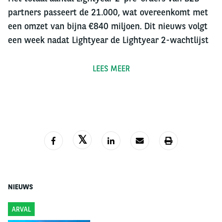
partners passeert de 21.000, wat overeenkomt met
een omzet van bijna €840 miljoen. Dit nieuws volgt
een week nadat Lightyear de Lightyear 2-wachtlijst
heeft geopend voor consumenten, om hen voorrang
te geven in het pre-orderproces later dit jaar.
LEES MEER
Een partnerschap gebaseerd
op gedeelde waarden
Zowel Arval als Lightyear hebben wederzijdse
ambities op het gebied van duurzame mobiliteit. Dit
partnerschap ondersteunt de intrede van Lightyear
op de Europese markt met verschillende customer
NIEUWS
experience events in 2023-2024, maar ook op
breder internationaal niveau.
ARVAL