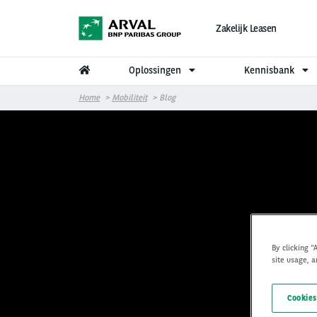
Overslaan en naar de inhoud gaan
Zakelijk Leasen
Oplossingen
Kennisbank
Home
Mobiliteit
Blog
By clicking “
site usage, a
Cookies