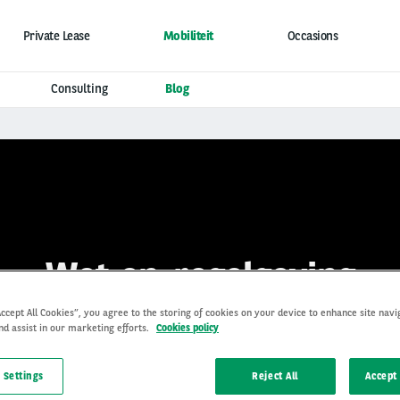
Private Lease
Mobiliteit
Occasions
Consulting
Blog
Wet-en-regelgeving
Accept All Cookies”, you agree to the storing of cookies on your device to enhance site navi
nd assist in our marketing efforts.
Cookies policy
 Settings
Reject All
Accept 