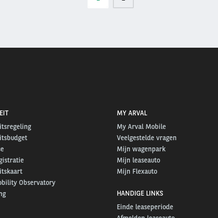
pagina
EIT
MY ARVAL
itsregeling
My Arval Mobile
itsbudget
Veelgestelde vragen
se
Mijn wagenpark
gistratie
Mijn leaseauto
itskaart
Mijn Flexauto
bility Observatory
HANDIGE LINKS
ng
Einde leaseperiode
Afmelden leaseauto