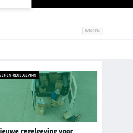
WISSEN
ET-EN-REGELGEVING
ieuwe regelgeving voor