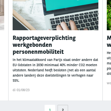
Rapportageverplichting
M
werkgebonden
w
personenmobiliteit
He
ui
In het klimaatakkoord van Parijs staat onder andere dat
ma
EU-lidstaten in 2030 minimaal 40% minder CO2 moeten
pl
uitstoten. Nederland heeft besloten (net als een aantal
di
andere landen) deze doelstellingen te verhogen naar
55%.
wo
di 01/08/23
Huidige
1
Pagina
2