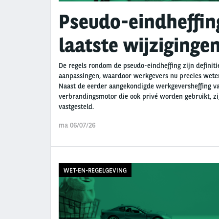
Pseudo-eindheffing 
laatste wijziginge
De regels rondom de pseudo-eindheffing zijn definit
aanpassingen, waardoor werkgevers nu precies weten
Naast de eerder aangekondigde werkgeversheffing v
verbrandingsmotor die ook privé worden gebruikt, zij
vastgesteld.
ma 06/07/26
WET-EN-REGELGEVING