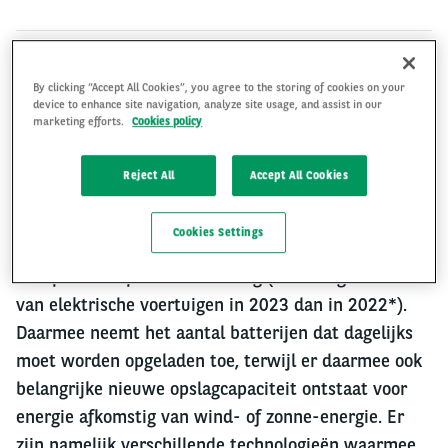
By clicking “Accept All Cookies”, you agree to the storing of cookies on your
Arval Energy is een strategisch initiatief onder
device to enhance site navigation, analyze site usage, and assist in our
leiding van het Executive en Strategy Management
marketing efforts.
Cookies policy
van Arval BNP Paribas (Arval), waarbij als onderdeel
van de langetermijnstrategie alle expertisecentra
Reject All
Accept All Cookies
samenkomen.
Cookies Settings
Houten, 5 april 2024 -
Elektrische mobiliteit in
Europa is volop in ontwikkeling (+28% registraties
van elektrische voertuigen in 2023 dan in 2022*).
Daarmee neemt het aantal batterijen dat dagelijks
moet worden opgeladen toe, terwijl er daarmee ook
belangrijke nieuwe opslagcapaciteit ontstaat voor
energie afkomstig van wind- of zonne-energie. Er
zijn namelijk verschillende technologieën waarmee