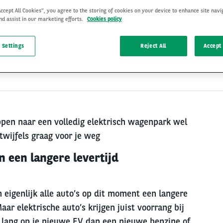
Accept All Cookies”, you agree to the storing of cookies on your device to enhance site navi
nd assist in our marketing efforts.
Cookies policy
 Settings
Reject All
Accept 
21 Apr 2022
, door
Annemarie Wolbers
ppen naar een volledig elektrisch wagenpark wel
twijfels graag voor je weg
n een langere levertijd
 eigenlijk alle auto’s op dit moment een langere
ar elektrische auto’s krijgen juist voorrang bij
 lang op je nieuwe EV dan een nieuwe benzine of