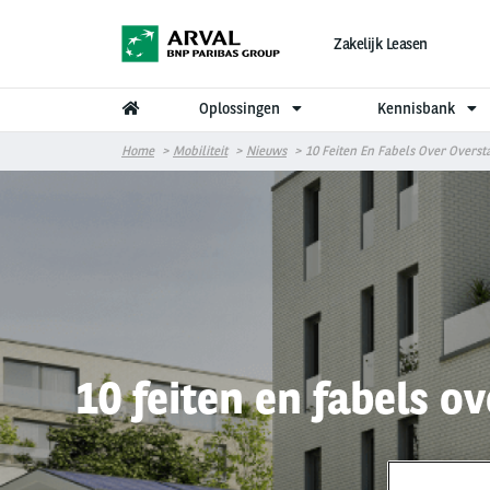
Overslaan en naar de inhoud gaan
Zakelijk Leasen
Oplossingen
Kennisbank
Home
Mobiliteit
Nieuws
10 Feiten En Fabels Over Overs
10 feiten en fabels 