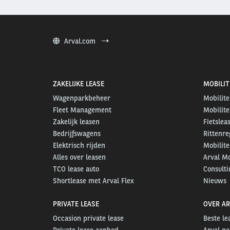
Arval.com
ZAKELIJKE LEASE
MOBILIT
Wagenparkbeheer
Mobilite
Fleet Management
Mobilite
Zakelijk leasen
Fietslea
Bedrijfswagens
Rittenre
Elektrisch rijden
Mobilite
Alles over leasen
Arval Mo
TCO lease auto
Consulti
Shortlease met Arval Flex
Nieuws
PRIVATE LEASE
OVER AR
Occasion private lease
Beste l
Private lease aanbod
Arval pa