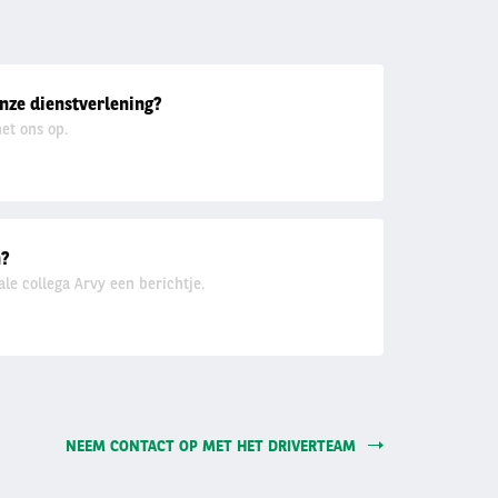
nze dienstverlening?
et ons op.
n?
ale collega Arvy een berichtje.
NEEM CONTACT OP MET HET DRIVERTEAM