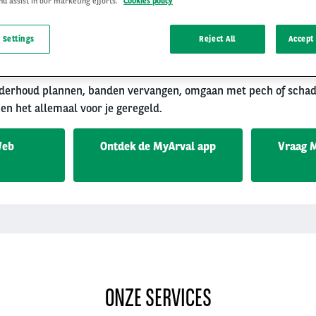
nd assist in our marketing efforts.
Cookies policy
 Settings
Reject All
Accept 
nderhoud plannen, banden vervangen, omgaan met pech of scha
n het allemaal voor je geregeld.
Web
Ontdek de MyArval app
Vraag 
ONZE SERVICES