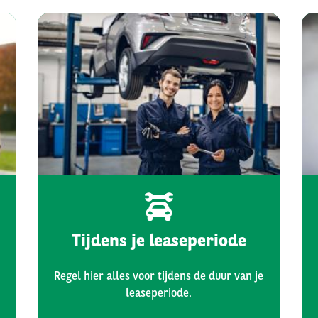
Tijdens je leaseperiode
Regel hier alles voor tijdens de duur van je
leaseperiode.