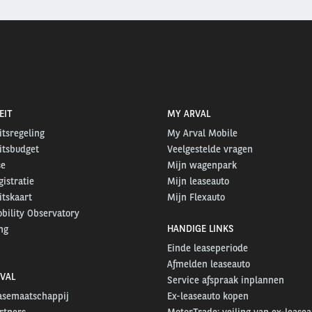
EIT
MY ARVAL
itsregeling
My Arval Mobile
itsbudget
Veelgestelde vragen
se
Mijn wagenpark
gistratie
Mijn leaseauto
itskaart
Mijn Flexauto
bility Observatory
HANDIGE LINKS
ng
Einde leaseperiode
Afmelden leaseauto
VAL
Service afspraak inplannen
easemaatschappij
Ex-leaseauto kopen
rtners
MotorTrade: veiling van ex-leasea