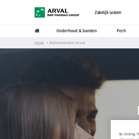
Overslaan en naar de inhoud gaan
Zakelijk Leasen
Onderhoud & banden
Pech
Home
Klantenservice | Arval
By clicking “