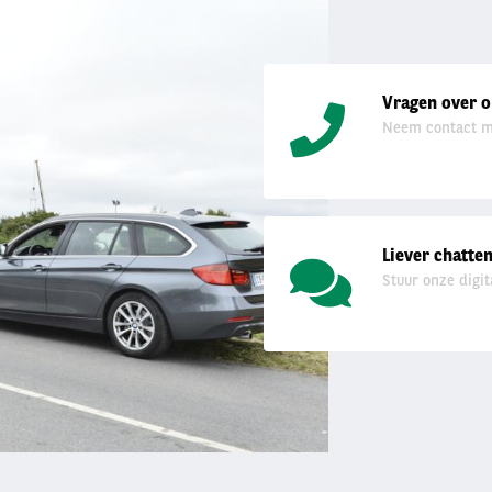
Vragen over o
Neem contact m
Liever chatte
Stuur onze digit