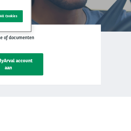
All Cookies
de of documenten
MyArval account
aan