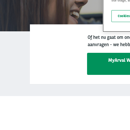
site usage, a
Cookies
Of het nu gaat om o
aanvragen - we hebbe
MyArval 