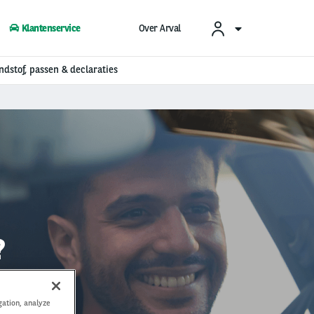
Klantenservice
Over Arval
ndstof, passen & declaraties
?
gation, analyze