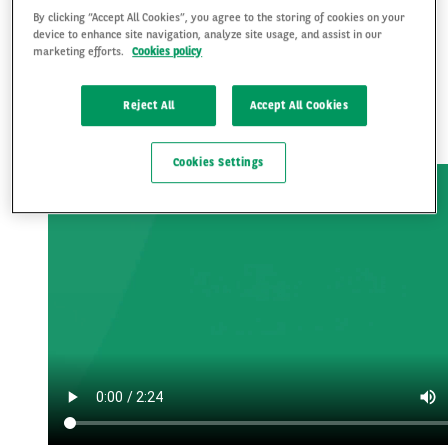
By clicking “Accept All Cookies”, you agree to the storing of cookies on your
alle stappen duidelijk voor je op een rij
device to enhance site navigation, analyze site usage, and assist in our
gezet om het proces zo eenvoudig mogelijk
marketing efforts.
Cookies policy
te maken. Bekijk de video hieronder voor
een uitleg of scroll verder om de stappen
Reject All
Accept All Cookies
tekstueel door te nemen.
Cookies Settings