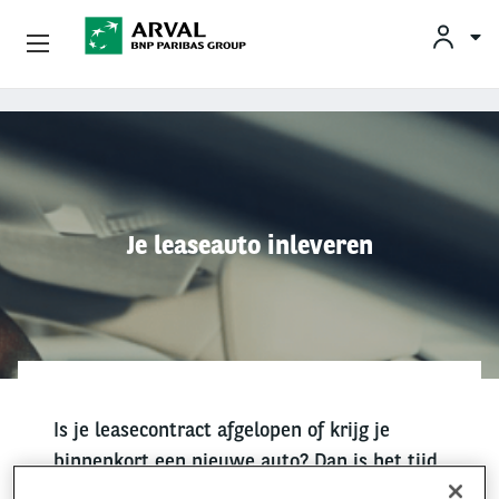
KLAN
Zakelijk Leasen
Overslaan en naar de inhoud gaan
Private Lease
Mobiliteit
Je leaseauto inleveren
Occasions
Klantenservice
Over Arval
Is je leasecontract afgelopen of krijg je
binnenkort een nieuwe auto? Dan is het tijd
om je leaseauto in te leveren. We hebben