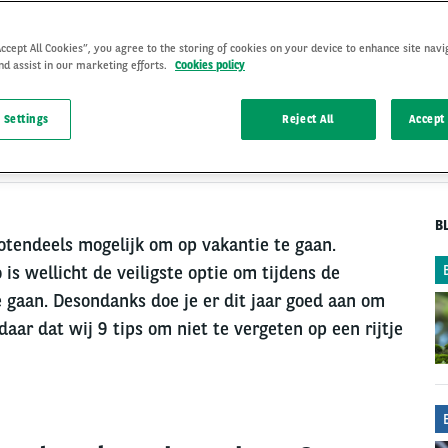
Accept All Cookies”, you agree to the storing of cookies on your device to enhance site navi
nd assist in our marketing efforts.
Cookies policy
BUITENLAND
1 Jul 2021
, door
 Settings
Reject All
Accept 
Marco Vrolijk
B
rotendeels mogelijk om op vakantie te gaan.
s wellicht de veiligste optie om tijdens de
 gaan. Desondanks doe je er dit jaar goed aan om
aar dat wij 9 tips om niet te vergeten op een rijtje