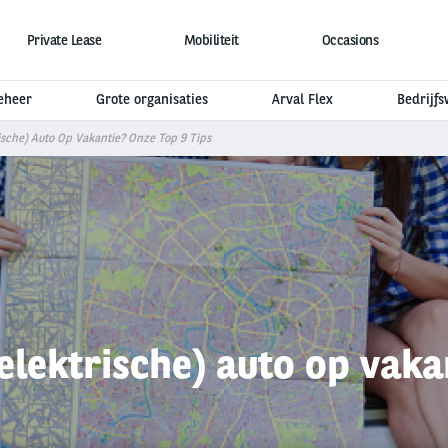
Private Lease
Mobiliteit
Occasions
eheer
Grote organisaties
Arval Flex
Bedrijf
ische) Auto Op Vakantie? Onze Top 9 Tips
elektrische) auto op vakan