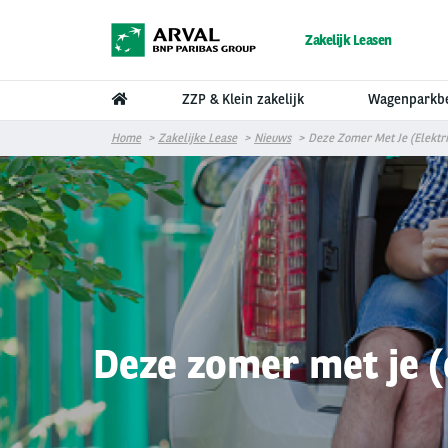
Overslaan en naar de inhoud gaan
Zakelijk Leasen
ZZP & Klein zakelijk
Wagenparkb
Home
Zakelijke Lease
Nieuws
Deze Zomer Met Je (elektr
Deze zomer met je (