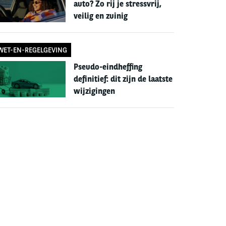
auto? Zo rij je stressvrij,
veilig en zuinig
WET-EN-REGELGEVING
Pseudo-eindheffing
definitief: dit zijn de laatste
wijzigingen