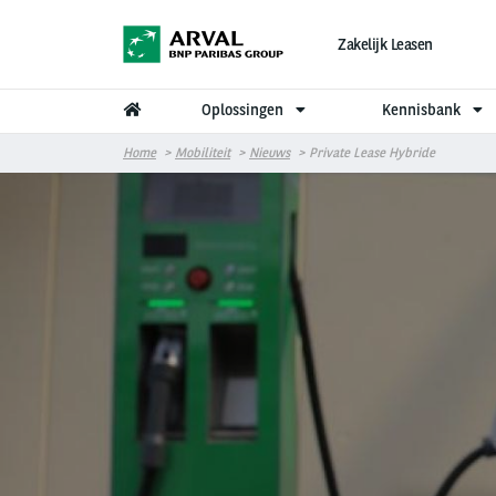
Overslaan en naar de inhoud gaan
Zakelijk Leasen
Oplossingen
Kennisbank
Home
Mobiliteit
Nieuws
Private Lease Hybride