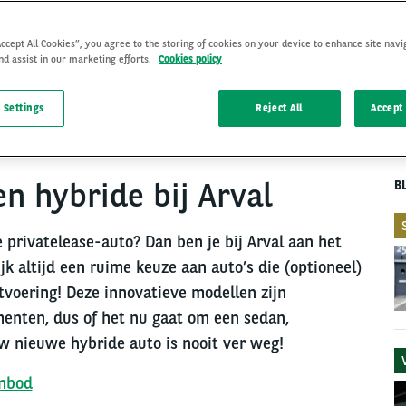
Accept All Cookies”, you agree to the storing of cookies on your device to enhance site navi
nd assist in our marketing efforts.
Cookies policy
PRIVATE LEASE
19 Aug 2021
 Settings
Reject All
Accept 
en hybride bij Arval
B
 privatelease-auto? Dan ben je bij Arval aan het
jk altijd een ruime keuze aan auto’s die (optioneel)
itvoering! Deze innovatieve modellen zijn
menten, dus of het nu gaat om een sedan,
w nieuwe hybride auto is nooit ver weg!
anbod