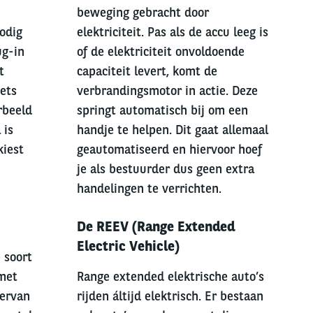
beweging gebracht door
nodig
elektriciteit. Pas als de accu leeg is
ug-in
of de elektriciteit onvoldoende
t
capaciteit levert, komt de
ets
verbrandingsmotor in actie. Deze
rbeeld
springt automatisch bij om een
 is
handje te helpen. Dit gaat allemaal
kiest
geautomatiseerd en hiervoor hoef
je als bestuurder dus geen extra
handelingen te verrichten.
Right
De REEV (Range Extended
column
Electric Vehicle)
 soort
 met
Range extended elektrische auto’s
iervan
rijden áltijd elektrisch. Er bestaan