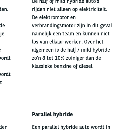
n
De half of mild hybride auto’s
den.
rijden niet alleen op elektriciteit.
De elektromotor en
 de
verbrandingsmotor zijn in dit geval
je
namelijk een team en kunnen niet
los van elkaar werken. Over het
e
algemeen is de half / mild hybride
wordt
zo’n 8 tot 10% zuiniger dan de
klassieke benzine of diesel.
wordt
t
Right
Parallel hybride
column
den
Een parallel hybride auto wordt in