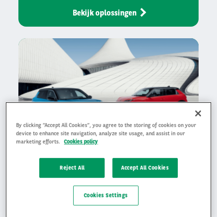
Bekijk oplossingen
By clicking “Accept All Cookies”, you agree to the storing of cookies on your
device to enhance site navigation, analyze site usage, and assist in our
marketing efforts.
Cookies policy
Reject All
Accept All Cookies
Auto leasen
Cookies Settings
Leasen bij Arval betekent dat je bij ons altijd een
goede deal krijgt.