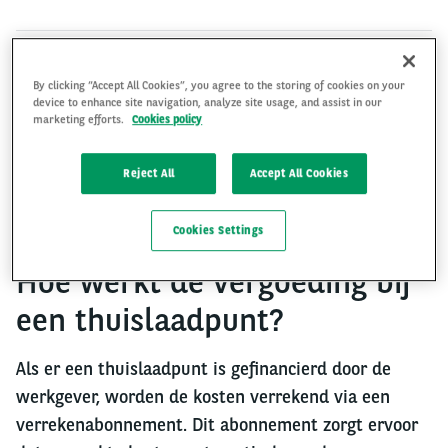
By clicking “Accept All Cookies”, you agree to the storing of cookies on your
Met de opkomst van zonnepanelen en dynamische
device to enhance site navigation, analyze site usage, and assist in our
tarieven is er veel onduidelijkheid bij werkgevers
marketing efforts.
Cookies policy
over de hoogte van de toegestane vergoeding. In dit
artikel geven we inzicht in de regels rondom
Reject All
Accept All Cookies
vergoedingen, de rol van Arval en de
aandachtspunten voor berijders en werkgevers.
Cookies Settings
Hoe werkt de vergoeding bij
een thuislaadpunt?
Als er een thuislaadpunt is gefinancierd door de
werkgever, worden de kosten verrekend via een
verrekenabonnement. Dit abonnement zorgt ervoor