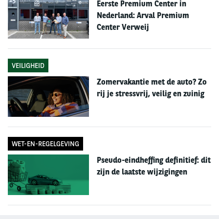
Eerste Premium Center in
Nederland: Arval Premium
Wat mag je als werkgever
Center Verweij
vergoeden?
Een werkgever mag aantoonbare, werkelijk
VEILIGHEID
gemaakte kosten vergoeden. Denk hierbij aan:
Zomervakantie met de auto? Zo
rij je stressvrij, veilig en zuinig
•
Energiekosten:
Het kale KWh-tarief zonder
vermindering van energiebelasting.
•
Privé-investeringen in infrastructuur:
Naar rato
kunnen privé-investeringen in een laadpunt,
WET-EN-REGELGEVING
zonnepanelen of een home-
Pseudo-eindheffing definitief: dit
energiemanagementsysteem worden vergoed.
zijn de laatste wijzigingen
Voorbeeldberekening
Een investering van EUR 5.000 in zonnepanelen
levert in 15 jaar ongeveer