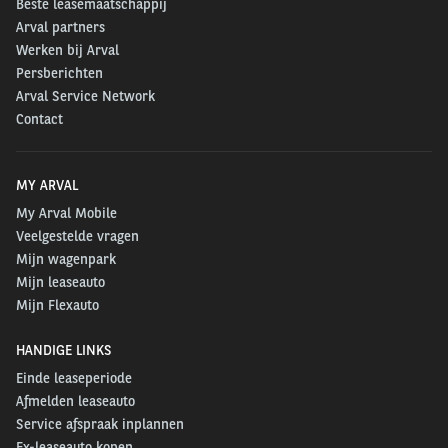
Beste leasemaatschappij
bijvoorbeeld aan:
Arval partners
Werken bij Arval
Het vervallen van de BPM-vrijstelling per 1
Persberichten
januari 2025 voor bedrijfswagens op fossiele
Arval Service Network
Contact
brandstof.
De zero-emissie zones vanaf 1-1-2025
De SEBA subsidie welke in 2024 voor het laatst
MY ARVAL
beschikbaar gesteld wordt.
My Arval Mobile
Veelgestelde vragen
Voor een deel van onze klanten is het momenteel
Mijn wagenpark
nog lastig om over te gaan op elektrische
Mijn leaseauto
bedrijfswagens door; een beperkte actieradius,
Mijn Flexauto
onvoldoende laadvermogen (in kg), grote afstanden
HANDIGE LINKS
die afgelegd moeten worden, e.d.
Einde leaseperiode
Afmelden leaseauto
Service afspraak inplannen
Ex-leaseauto kopen