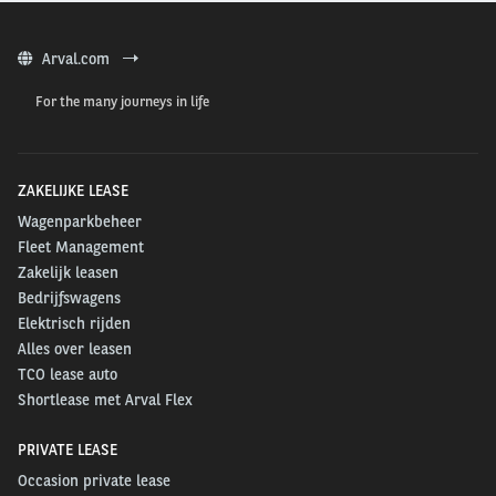
Arval.com
For the many journeys in life
ZAKELIJKE LEASE
Wagenparkbeheer
Fleet Management
Waar zijn jullie als team van Arval Pro
Zakelijk leasen
Bedrijfswagens
verantwoordelijk voor?
Elektrisch rijden
Bjorn
Alles over leasen
TCO lease auto
Binnen het team van Arval Pro doen wij het
Shortlease met Arval Flex
klantbeheer voor klanten met een aandeel van meer
dan 50% bestelwagens in de vloot of een kleiner
PRIVATE LEASE
aandeel, maar dan vaak speciaal gebouwde of
Occasion private lease