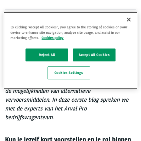
By clicking “Accept All Cookies”, you agree to the storing of cookies on your
Bedrijfswagens zijn een belangrijk onderdeel van het
device to enhance site navigation, analyze site usage, and assist in our
dagelijkse verkeer, vooral in en rondom steden. De
marketing efforts.
Cookies policy
komende weken duiken we dieper in de wereld van
bedrijfswagens en bespreken we relevante
Reject All
Accept All Cookies
onderwerpen. We vertellen je meer over de zero-
emissie zones, de veranderende regelgeving voor
Cookies Settings
dieselvoertuigen, de opkomst van occasion lease en
de mogelijkheden van alternatieve
vervoersmiddelen. In deze eerste blog spreken we
met de experts van het Arval Pro
bedrijfswagenteam.
Kun je jezelf kort voorstellen en je rol binnen