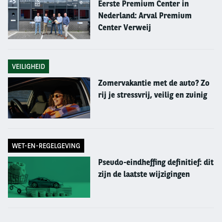
nieuwe bestelwagen met inrichting, belettering,
Eerste Premium Center in
Nederland: Arval Premium
koeling, op- en ombouwen, enzovoort.
Center Verweij
Kayleigh
Ik ben Kayleigh Linschoten, accountmanager op team
Bedrijfswagens en ben hier inmiddels 3,5 jaar
VEILIGHEID
werkzaam. Mijn verantwoordelijkheid ligt bij het in
Zomervakantie met de auto? Zo
beheer hebben en adviseren van een aantal grotere
rij je stressvrij, veilig en zuinig
bedrijfswagenklanten.
Bij elk van deze klanten hebben we uitdagingen,
denk aan elektrificatie, stilstand op
WET-EN-REGELGEVING
onderhoud/reparatie, schadeherstel en vervangend
Pseudo-eindheffing definitief: dit
vervoer. Elke dag voldoende te doen dus!
zijn de laatste wijzigingen