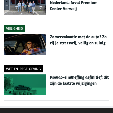
Nederland: Arval Premium
procentpunten (vanaf 2019 voor zover de
Center Verweij
catalogusprijs niet meer is dan € 50.000).
Motorrijtuigenbelasting
VEILIGHEID
Voor dieselauto’s van 12 jaar en ouder zonder
Zomervakantie met de auto? Zo
fabrieksroetfilter zou de MRB per 2019 omhooggaan
rij je stressvrij, veilig en zuinig
met 15%. Voor een gemiddelde dieselpersonenauto in
de gewichtsklasse 1350-1450 kilo zou dat een
verhoging zijn van zo’n € 225 per jaar. Deze verhoging is
in verband met IT-investeringen bij de belastingdienst
WET-EN-REGELGEVING
tot nader order uitgesteld.
Pseudo-eindheffing definitief: dit
zijn de laatste wijzigingen
Wel wordt vanaf 2019 controle op de naleving van de
motorrijtuigenbelasting weer mogelijk met behulp van
ANPR-camera’s. Na een arrest van de Hoge Raad over
privacyaspecten hiervan is deze controle met
kentekenherkenningscamera’s gestopt. In het