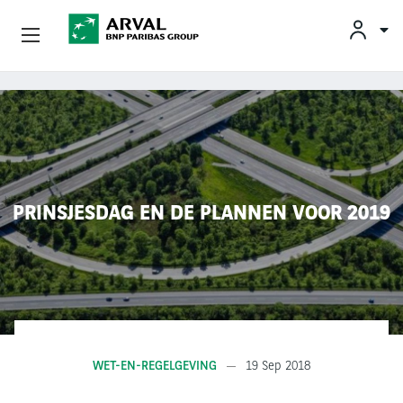
KLAN
Zakelijk Leasen
Overslaan en naar de inhoud gaan
Private Lease
Mobiliteit
PRINSJESDAG EN DE PLANNEN VOOR 2019
Occasions
Klantenservice
Over Arval
WET-EN-REGELGEVING
19 Sep 2018