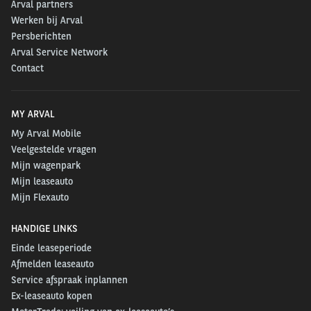
Arval partners
Na Prinsjesdag gaat de Tweede Kamer eerst aan de
Werken bij Arval
slag met de Algemene Politieke Beschouwingen en de
Persberichten
diverse begrotingen. Het belastingplan en de fiscale
Arval Service Network
wetsvoorstellen die daarbij horen, staan op de
Contact
planning voor de maand november. Tijdens de
behandeling van de wetsvoorstellen kan er nog het
nodige veranderen in bovenstaande plannen. Wij
MY ARVAL
houden u dan via onze website op de hoogte.
My Arval Mobile
Veelgestelde vragen
Mijn wagenpark
Mijn leaseauto
Mijn Flexauto
HANDIGE LINKS
Einde leaseperiode
Afmelden leaseauto
Service afspraak inplannen
Ex-leaseauto kopen