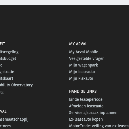
EIT
MY ARVAL
itsregeling
My Arval Mobile
itsbudget
Veelgestelde vragen
se
Mijn wagenpark
gistratie
Mijn leaseauto
itskaart
Mijn Flexauto
bility Observatory
HANDIGE LINKS
ng
Einde leaseperiode
Afmelden leaseauto
VAL
Service afspraak inplannen
easemaatschappij
Ex-leaseauto kopen
rtners
MotorTrade: veiling van ex-leasea