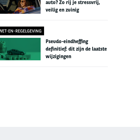
auto? Zo rij je stressvrij,
veilig en zuinig
WET-EN-REGELGEVING
Pseudo-eindheffing
definitief: dit zijn de laatste
wijzigingen