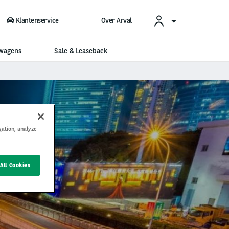
Klantenservice
Over Arval
swagens
Sale & Leaseback
gation, analyze
All Cookies
RBAAN!