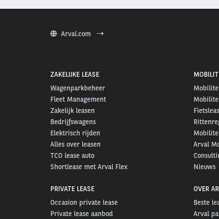
Arval.com
ZAKELIJKE LEASE
MOBILIT
Wagenparkbeheer
Mobilite
Fleet Management
Mobilite
Zakelijk leasen
Fietslea
Bedrijfswagens
Rittenre
Elektrisch rijden
Mobilite
Alles over leasen
Arval Mo
TCO lease auto
Consulti
Shortlease met Arval Flex
Nieuws
PRIVATE LEASE
OVER AR
Occasion private lease
Beste l
Private lease aanbod
Arval pa