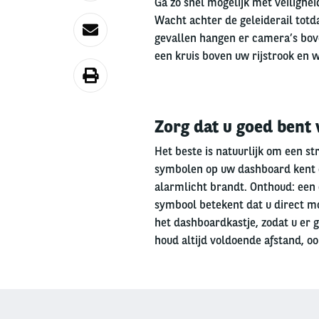
Ga zo snel mogelijk met veilighei
Wacht achter de geleiderail totd
gevallen hangen er camera’s bov
een kruis boven uw rijstrook en wo
Zorg dat u goed bent
Het beste is natuurlijk om een s
symbolen op uw dashboard kent e
alarmlicht brandt. Onthoud: een
symbool betekent dat u direct mo
het dashboardkastje, zodat u er ge
houd altijd voldoende afstand, ook