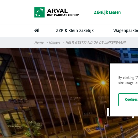
Overslaan en naar de inhoud gaan
Zakelijk Leasen
ZZP & Klein zakelijk
Wagenparkb
Home
Nieuws
HELP, GESTRAND OP DE LINKERBAAN!
By clicking “
site usage, a
Cookies
HELP,