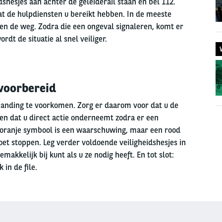
dshesjes aan achter de geleiderail staan en bel 112.
at de hulpdiensten u bereikt hebben. In de meeste
en de weg. Zodra die een ongeval signaleren, komt er
rdt de situatie al snel veiliger.
 voorbereid
tranding te voorkomen. Zorg er daarom voor dat u de
n dat u direct actie onderneemt zodra er een
 oranje symbool is een waarschuwing, maar een rood
et stoppen. Leg verder voldoende veiligheidshesjes in
makkelijk bij kunt als u ze nodig heeft. En tot slot:
 in de file.