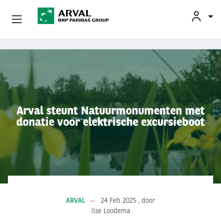
KLAN
Zakelijk Leasen
Overslaan en naar de inhoud gaan
Private Lease
Mobiliteit
Arval steunt Natuurmonumenten met
donatie voor elektrische excursieboot
Occasions
Klantenservice
Over Arval
ARVAL
24 Feb 2025
, door
Ilse Loodema