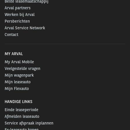
kunnen nemen. De donatie van Arval helpt ons om
Beste leasemaatschappij
Arval partners
deze gewenste omslag in gang te zetten."
Werken bij Arval
Duurzame samenwerking
Persberichten
Arval Service Network
Contact
Arval en Natuurmonumenten werken al sinds
2007
samen om natuurbehoud in Nederland te
MY ARVAL
bevorderen. Door middel van financiële bijdragen en
My Arval Mobile
gezamenlijke initiatieven ondersteunt Arval de
Veelgestelde vragen
duurzame projecten van Natuurmonumenten, zoals
Mijn wagenpark
het herstel van natuurgebieden en de vergroting van
Mijn leaseauto
natuurbeleving voor bezoekers. Deze langdurige
Mijn Flexauto
samenwerking draagt bij aan een groenere en
HANDIGE LINKS
duurzamere toekomst.
Einde leaseperiode
Afmelden leaseauto
Service afspraak inplannen
Ex-leaseauto kopen