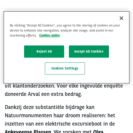
By clicking “Accept All Cookies”, you agree to the storing of cookies on your
Als onderdeel van haar duurzaamheidsstrategie en
device to enhance site navigation, analyze site usage, and assist in our
inzet voor biodiversiteit heeft Arval BNP Paribas
marketing efforts.
Cookies policy
(Arval) onlangs een donatie van
€27.140
overhandigd aan
Natuurmonumenten
. Dit bedrag is
Reject All
Accept All Cookies
grotendeels afkomstig uit een donatie van
€20.000
,
die Arval deed ter ondersteuning van
Cookies Settings
natuurherstelactiviteiten, aangevuld met bijdragen
uit klantonderzoeken. Voor elke ingevulde enquête
doneerde Arval een extra bedrag.
Dankzij deze substantiële bijdrage kan
Natuurmonumenten haar droom realiseren: het
inzetten van een elektrische excursieboot in de
Ankeveense Plassen
. We spraken met
Olga