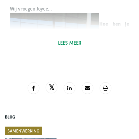
Wij vroegen Joyce…
Hoe ben je
bij Arval
terecht
LEES MEER
gekomen?
“Ik werkte
als service
adviseur bij
een Citroën
dealer en had
dagelijks
contact met
BLOG
SAMENWERKING
leasemaatschappijen. Het leek mij altijd al leuk om bij