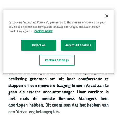
"Een nieuwe functie
By clicking “Accept All Cookies”, you agree to the storing of cookies on your
device to enhance site navigation, analyze site usage, and assist in our
betekent buiten mijn
marketing efforts.
Cookies policy
comfortzone treden, wat
Reject All
Accept All Cookies
mij helpt om te blijven
ontwikkelen."
Cookies Settings
Om zich te blijven ontwikkelen heeft Joyce de
beslissing genomen om uit haar comfortzone te
stappen en een nieuwe uitdaging binnen Arval aan te
gaan als externe accountmanager. Haar carrière is
niet zoals de meeste Business Managers hem
doorlopen hebben. Dit toont aan dat het hebben van
een ‘drive’ erg belangrijk is.