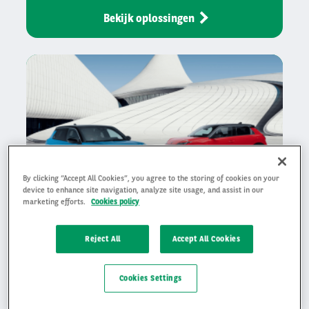
Bekijk oplossingen
By clicking “Accept All Cookies”, you agree to the storing of cookies on your
device to enhance site navigation, analyze site usage, and assist in our
marketing efforts.
Cookies policy
Reject All
Accept All Cookies
Auto leasen
Cookies Settings
Leasen bij Arval betekent dat je bij ons altijd een
goede deal krijgt.