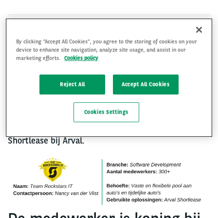
By clicking “Accept All Cookies”, you agree to the storing of cookies on your
Shortlease
(ook wel: kortlopende lease) is een
device to enhance site navigation, analyze site usage, and assist in our
flexibele oplossing voor organisaties om op korte
marketing efforts.
Cookies policy
termijn aan mobiliteitsbehoeften van medewerkers
te voldoen. Afhankelijk van de organisatie en de
Reject All
Accept All Cookies
sector spelen verschillende voordelen een rol.
Benieuwd hoe dit in praktijk werkt? Lees hier meer
Cookies Settings
over hoe
Team Rockstars IT
gebruik maakt van
Shortlease bij Arval.