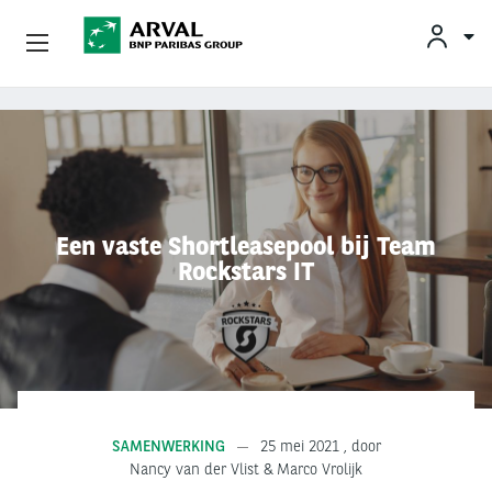
KLAN
Zakelijk Leasen
Overslaan en naar de inhoud gaan
Private Lease
Mobiliteit
Een vaste Shortleasepool bij Team
Rockstars IT
Occasions
Klantenservice
Over Arval
SAMENWERKING
25 mei 2021
, door
Nancy van der Vlist & Marco Vrolijk