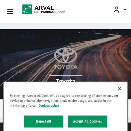
KLAN
Zakelijk Leasen
Overslaan en naar de inhoud gaan
Private Lease
Mobiliteit
Occasions
Toyota
Klantenservice
By clicking “Accept All Cookies”, you agree to the storing of cookies on your
device to enhance site navigation, analyze site usage, and assist in our
1…
Over Arval
marketing efforts.
Cookies policy
LEES MEER
Reject All
Accept All Cookies