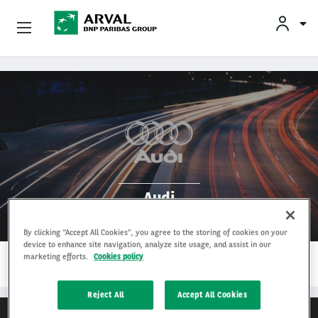
KLAN
Zakelijk Leasen
Overslaan en naar de inhoud gaan
Private Lease
Mobiliteit
Occasions
Audi
Klantenservice
By clicking “Accept All Cookies”, you agree to the storing of cookies on your
device to enhance site navigation, analyze site usage, and assist in our
1…
Over Arval
marketing efforts.
Cookies policy
LEES MEER
Reject All
Accept All Cookies