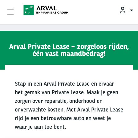
KLAN
Zakelijk Leasen
Overslaan en naar de inhoud gaan
Arval Private Lease – zorgeloos rijden,
Private Lease
één vast maandbedrag!
Mobiliteit
Occasions
Stap in een Arval Private Lease en ervaar
het gemak van Private Lease. Maak je geen
Klantenservice
zorgen over reparatie, onderhoud en
Over Arval
onverwachte kosten. Met Arval Private Lease
rijd je een betrouwbare auto en weet je
waar je aan toe bent.