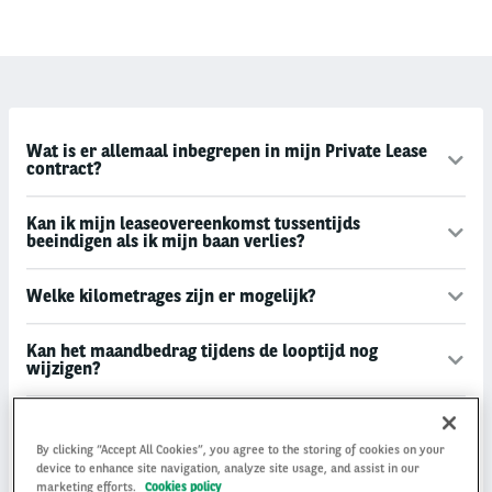
Wat is er allemaal inbegrepen in mijn Private Lease
contract?
Kan ik mijn leaseovereenkomst tussentijds
beeindigen als ik mijn baan verlies?
Welke kilometrages zijn er mogelijk?
Kan het maandbedrag tijdens de looptijd nog
wijzigen?
Wat houdt het keurmerk Private Lease in?
By clicking “Accept All Cookies”, you agree to the storing of cookies on your
device to enhance site navigation, analyze site usage, and assist in our
Waar kan ik terecht voor onderhoud?
marketing efforts.
Cookies policy