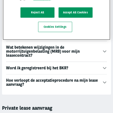
Word ik geholpen bij pech in het buitenland?
Reject All
Accept All Cookies
Wie mag er in de auto rijden?
Cookies Settings
Hoe kan ik jullie contacten?
Wat betekenen wijzigingen in de
motorrijtuigenbelasting (MRB) voor mijn
leasecontract?
Word ik geregistreerd bij het BKR?
Hoe verloopt de acceptatieprocedure na mijn lease
aanvraag?
Private lease aanvraag