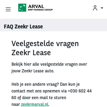
KLAN
Zakelijk Leasen
FAQ Zeekr Lease
Overslaan en naar de inhoud gaan
Private Lease
Veelgestelde vragen
Mobiliteit
Zeekr Lease
Occasions
Bekijk hier alle veelgestelde vragen over
jouw Zeekr Lease auto.
Klantenservice
Heb je een andere vraag? Dan kun je
Over Arval
contact met ons opnemen via +030 602 44
60 of door een mail te sturen
naar
zeekr@arval.nl
.