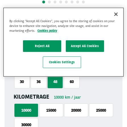
€ 738
By clicking “Accept All Cookies”, you agree to the storing of cookies on your
excl. BTW
device to enhance site navigation, analyze site usage, and assist in our
per maand
marketing efforts.
Cookies policy
Na jouw offerteaanvraag nemen we contact met je op
Reject All
Accept All Cookies
om jouw contract samen te stellen, waarna je op basis
van jouw keuzes van ons de leaseprijs ontvangt.
Cookies Settings
LOOPTIJD
48
maanden
30
36
48
60
KILOMETRAGE
10000
km / jaar
10000
15000
20000
25000
30000