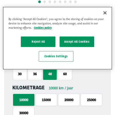
€ 711
By clicking “Accept All Cookies”, you agree to the storing of cookies on your
excl. BTW
device to enhance site navigation, analyze site usage, and assist in our
per maand
marketing efforts.
Cookies policy
Na jouw offerteaanvraag nemen we contact met je op
Reject All
Accept All Cookies
om jouw contract samen te stellen, waarna je op basis
van jouw keuzes van ons de leaseprijs ontvangt.
Cookies Settings
LOOPTIJD
48
maanden
30
36
48
60
KILOMETRAGE
10000
km / jaar
10000
15000
20000
25000
30000