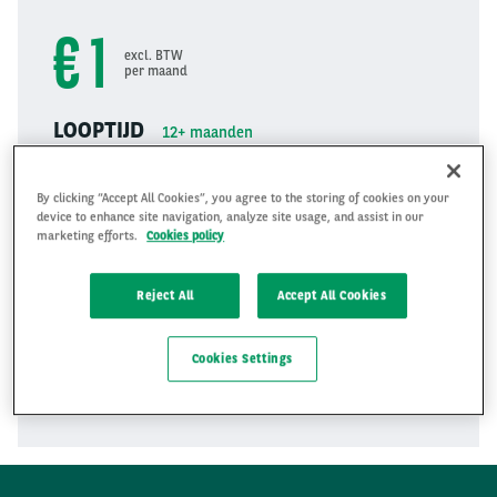
€ 1
excl. BTW
per maand
LOOPTIJD
12+
maanden
1 - 3
3 - 6
6 - 12
12+
By clicking “Accept All Cookies”, you agree to the storing of cookies on your
device to enhance site navigation, analyze site usage, and assist in our
marketing efforts.
Cookies policy
KILOMETRAGE
1800
km/month
1800
2550
3600
Reject All
Accept All Cookies
Cookies Settings
VRAAG OFFERTE AAN