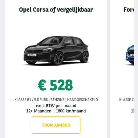
Opel Corsa of vergelijkbaar
Ford 
€ 528
KLASSE B1 / 5 DEURS | BENZINE | HANDGESCHAKELD
KLASSE C1 
excl. BTW per maand
12+ Maanden
-
1800 km/maand
12+
TOON AANBOD