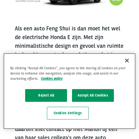
Als een auto Feng Shui is dan moet het wel
de electrische Honda E zijn. Met zijn
minimalistische design en gevoel van ruimte
is deze hippe auto de revelatie van het jaar.
De auto geeft een dikke knipoog naar het
By clicking “Accept All Cookies”, you agree to the storing of cookies on your
verleden met zijn ronde koplampen en is
device to enhance site navigation, analyze site usage, and assist in our
marketing efforts.
Cookies policy
geïnspireerd op het beste Japanse design.
Bijzonder is dat wij deze auto op voorraad
Reject All
Accept All Cookies
hebben en dus direct kunnen leveren.
Hierdoor kun je dit jaar nog gebruik maken
Cookies Settings
van de lage bijtelling van maar 8%. Neem
daarom snel contact op met Manon of een
van haar sales collega's om deze auto