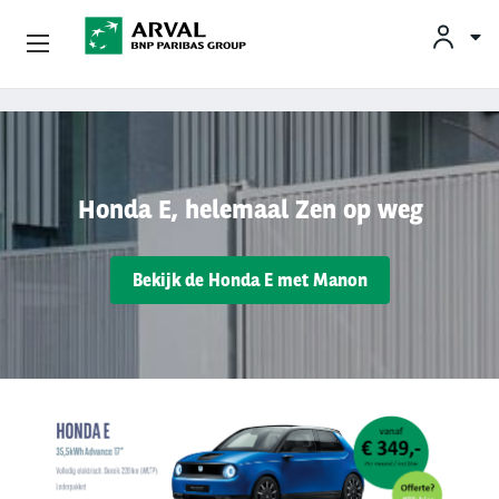
KLAN
Zakelijk Leasen
Overslaan en naar de inhoud gaan
Private Lease
Honda E, helemaal Zen op weg
Mobiliteit
Bekijk de Honda E met Manon
Occasions
Klantenservice
Over Arval