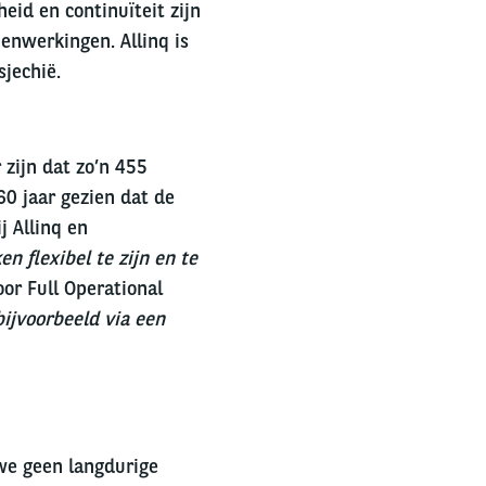
eid en continuïteit zijn
enwerkingen. Allinq is
sjechië.
r zijn dat zo’n 455
60 jaar gezien dat de
j Allinq en
 flexibel te zijn en te
or Full Operational
ijvoorbeeld via een
 we geen langdurige