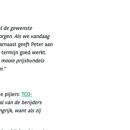
al de gewenste
morgen. Als we vandaag
aarnaast geeft Peter aan
e termijn goed werkt.
k mooie prijsbundels
n.”
e pijlers:
TCO-
al van de berijders
rijk, want als zij