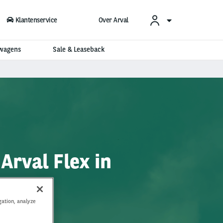
Klantenservice
Over Arval
swagens
Sale & Leaseback
 Arval Flex in
gation, analyze