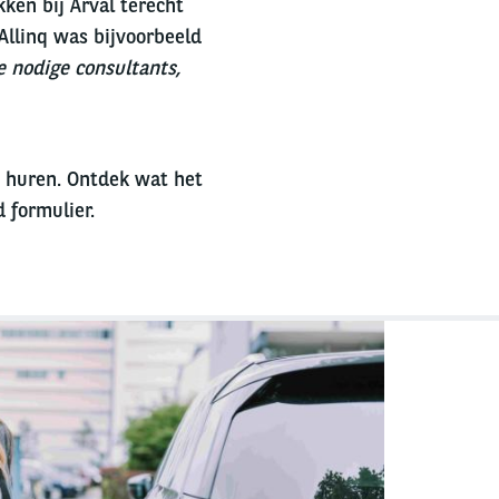
kken bij Arval terecht
 Allinq was bijvoorbeeld
e nodige consultants,
n huren. Ontdek wat het
 formulier.