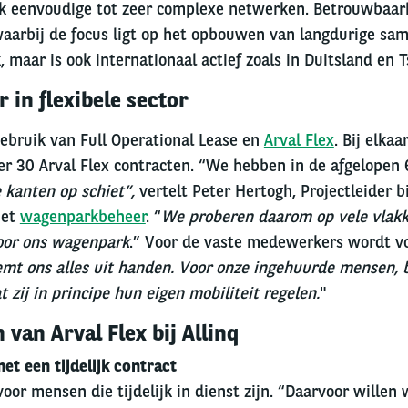
jk eenvoudige tot zeer complexe netwerken. Betrouwbaarh
 waarbij de focus ligt op het opbouwen van langdurige sam
 maar is ook internationaal actief zoals in Duitsland en T
in flexibele sector
gebruik van Full Operational Lease en
Arval Flex
. Bij elkaa
r 30 Arval Flex contracten. “We hebben in de afgelopen 
 kanten op schiet”,
vertelt Peter Hertogh, Projectleider bi
het
wagenparkbeheer
. “
We proberen daarom op vele vlakken
voor ons wagenpark
.” Voor de vaste medewerkers wordt vo
mt ons alles uit handen. Voor onze ingehuurde mensen, b
 zij in principe hun eigen mobiliteit regelen.
"
 van Arval Flex bij Allinq
t een tijdelijk contract
 voor mensen die tijdelijk in dienst zijn. “Daarvoor willen