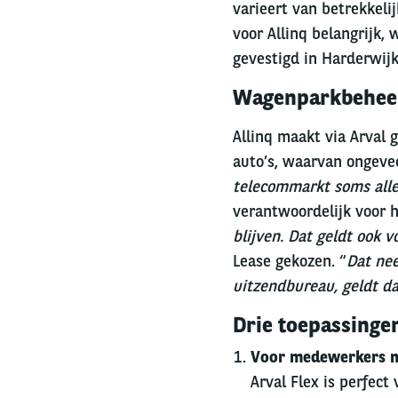
varieert van betrekkeli
voor Allinq belangrijk,
gevestigd in Harderwijk,
Wagenparkbeheer 
Allinq maakt via Arval 
auto’s, waarvan ongevee
telecommarkt soms alle
verantwoordelijk voor 
blijven. Dat geldt ook 
Lease gekozen. “
Dat nee
uitzendbureau, geldt dat
Drie toepassingen
Voor medewerkers me
Arval Flex is perfect