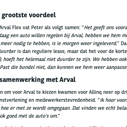
et grootste voordeel
Arval Flex vat Peter als volgt samen: “
Het geeft ons voor
andaag een auto willen regelen bij Arval, hebben we hem 
 meer nodig te hebben, is ie morgen weer ingeleverd
.” D
duurder is dan reguliere lease, maar dat het voor de kort
CO, hoeft het helemaal niet duurder te zijn. We hebben oo
 Past die bundel niet, dan kunnen we hem weer aanpasse
 samenwerking met Arval
n om voor Arval te kiezen kwamen voor Allinq neer op dri
enstverlening en medewerkerstevredenheid. “
Ik hoor voor
 hoe er met ze wordt omgegaan. Dat vinden we echt belang
ook goed met de auto’s om
.”