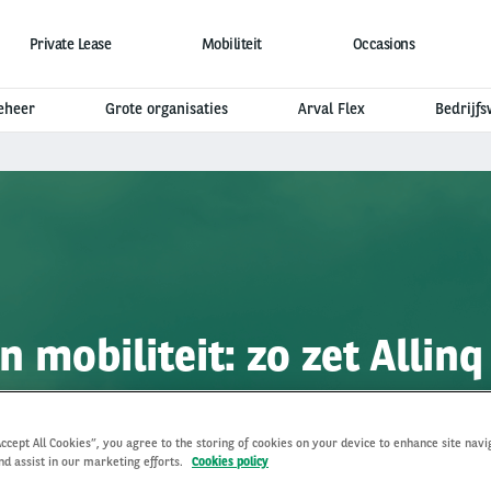
Private Lease
Mobiliteit
Occasions
eheer
Grote organisaties
Arval Flex
Bedrijf
 in mobiliteit: zo zet Allinq
Ontdek Arval Flex
Accept All Cookies”, you agree to the storing of cookies on your device to enhance site navi
nd assist in our marketing efforts.
Cookies policy