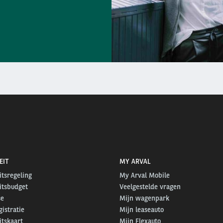
EIT
MY ARVAL
itsregeling
My Arval Mobile
itsbudget
Veelgestelde vragen
se
Mijn wagenpark
gistratie
Mijn leaseauto
itskaart
Mijn Flexauto