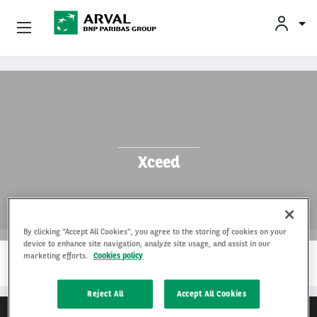
KLAN
Zakelijk Leasen
Overslaan en naar de inhoud gaan
Private Lease
Mobiliteit
Xceed
Occasions
Klantenservice
By clicking “Accept All Cookies”, you agree to the storing of cookies on your
device to enhance site navigation, analyze site usage, and assist in our
…
Over Arval
marketing efforts.
Cookies policy
LEES MEER
Reject All
Accept All Cookies