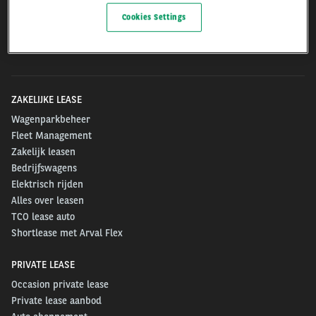
Arval.com
Cookies Settings
For the many journeys in life
ZAKELIJKE LEASE
Wagenparkbeheer
Fleet Management
Zakelijk leasen
Bedrijfswagens
Elektrisch rijden
Alles over leasen
TCO lease auto
Shortlease met Arval Flex
PRIVATE LEASE
Occasion private lease
Private lease aanbod