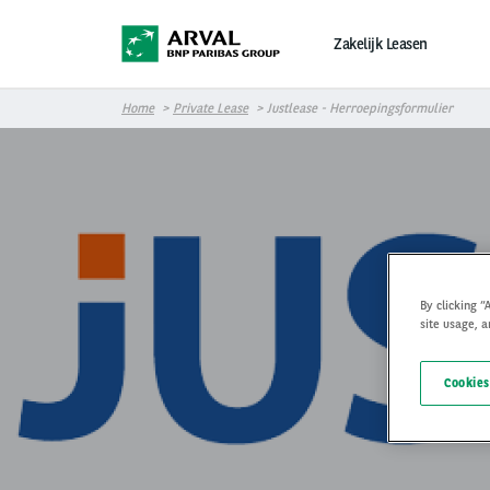
Overslaan en naar de inhoud gaan
Zakelijk Leasen
Home
Private Lease
Justlease - Herroepingsformulier
By clicking “
site usage, a
H
Cookies