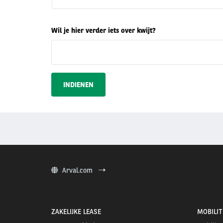
de
reden
dat
je
Wil je hier verder iets over kwijt?
het
leasecontract
wilt
herroepen?
Arval.com
ZAKELIJKE LEASE
MOBILIT