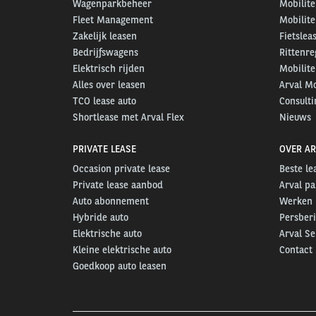
Wagenparkbeheer
Mobilite
Fleet Management
Mobilite
Zakelijk leasen
Fietslea
Bedrijfswagens
Rittenre
Elektrisch rijden
Mobilite
Alles over leasen
Arval Mo
TCO lease auto
Consulti
Shortlease met Arval Flex
Nieuws
PRIVATE LEASE
OVER AR
Occasion private lease
Beste l
Private lease aanbod
Arval pa
Auto abonnement
Werken b
Hybride auto
Persber
Elektrische auto
Arval S
Kleine elektrische auto
Contact
Goedkoop auto leasen