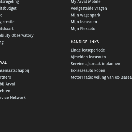
itsregeling
My Arval Mobile
itsbudget
Veelgestelde vragen
se
Mijn wagenpark
gistratie
Mijn leaseauto
itskaart
Mijn Flexauto
bility Observatory
HANDIGE LINKS
ng
Einde leaseperiode
Afmelden leaseauto
VAL
Service afspraak inplannen
easemaatschappij
Ex-leaseauto kopen
rtners
MotorTrade: veiling van ex-leasea
ij Arval
ichten
ervice Network