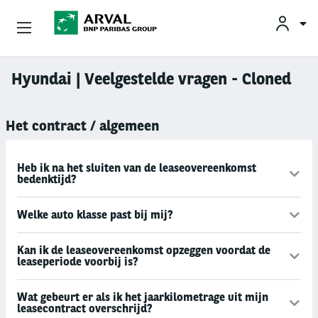
KLAN
Zakelijk Leasen
Hyundai | Veelgestelde vragen - Cloned
Overslaan en naar de inhoud gaan
Private Lease
Het contract / algemeen
Mobiliteit
Heb ik na het sluiten van de leaseovereenkomst
bedenktijd?
Occasions
Welke auto klasse past bij mij?
Klantenservice
Kan ik de leaseovereenkomst opzeggen voordat de
Over Arval
leaseperiode voorbij is?
Wat gebeurt er als ik het jaarkilometrage uit mijn
leasecontract overschrijd?