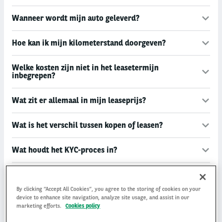
Wanneer wordt mijn auto geleverd?
Hoe kan ik mijn kilometerstand doorgeven?
Welke kosten zijn niet in het leasetermijn
inbegrepen?
Wat zit er allemaal in mijn leaseprijs?
Wat is het verschil tussen kopen of leasen?
Wat houdt het KYC-proces in?
Ik kan mijn bekeuring niet inzien. Hoe kan dit?
By clicking “Accept All Cookies”, you agree to the storing of cookies on your
device to enhance site navigation, analyze site usage, and assist in our
Moet ik de ontvangen bekeuring zelf betalen?
marketing efforts.
Cookies policy