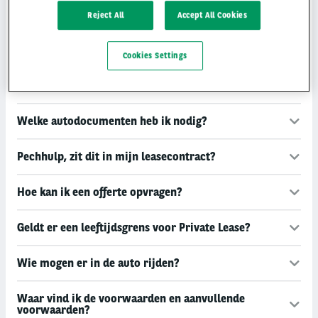
Hoe kan ik een klacht over Private Lease indienen
over Hyundai Private Lease?
Reject All
Accept All Cookies
Aanvraag machtiging parkeren
Cookies Settings
Aanvragen machtiging buitenland
Welke autodocumenten heb ik nodig?
Pechhulp, zit dit in mijn leasecontract?
Hoe kan ik een offerte opvragen?
Geldt er een leeftijdsgrens voor Private Lease?
Wie mogen er in de auto rijden?
Waar vind ik de voorwaarden en aanvullende
voorwaarden?