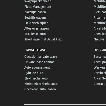
Wagenparkbeheer
Mobilite
Fleet Management
Mobilite
Zakelijk leasen
Fietslea
Bedrijfswagens
Rittenre
Elektrisch rijden
Mobilite
Alles over leasen
Arval Mo
TCO lease auto
Consulti
Shortlease met Arval Flex
Nieuws
PRIVATE LEASE
OVER AR
Occasion private lease
Beste l
Private lease aanbod
Arval pa
Auto abonnement
Werken b
Hybride auto
Persber
Elektrische auto
Arval S
Kleine elektrische auto
Contact
Goedkoop auto leasen