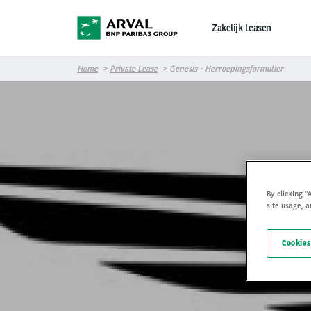
Overslaan en naar de inhoud gaan
Zakelijk Leasen
Home
Private Lease
Genesis - Herroepingsformulier
By clicking “
site usage, a
Her
Cookies