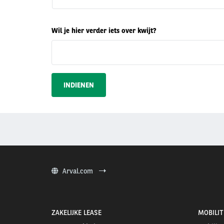
de
reden
dat
je
Wil je hier verder iets over kwijt?
het
leasecontract
wilt
herroepen?
Arval.com
ZAKELIJKE LEASE
MOBILIT