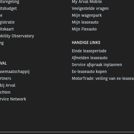
itsregeling
My Arval Mobile
itsbudget
Veelgestelde vragen
se
Mijn wagenpark
gistratie
Mijn leaseauto
itskaart
Mijn Flexauto
bility Observatory
HANDIGE LINKS
ng
Einde leaseperiode
Afmelden leaseauto
VAL
Service afspraak inplannen
easemaatschappij
Ex-leaseauto kopen
rtners
MotorTrade: veiling van ex-leasea
ij Arval
ichten
ervice Network