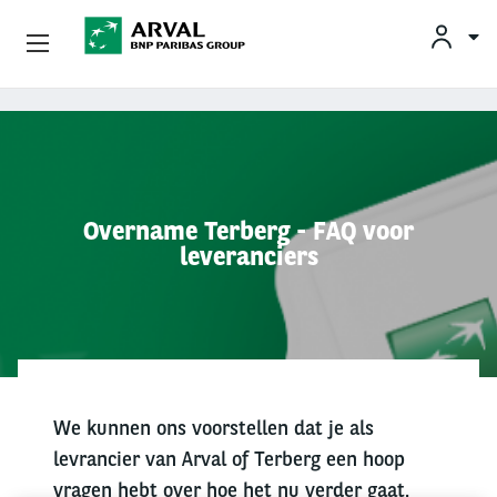
KLAN
Zakelijk Leasen
Overslaan en naar de inhoud gaan
Private Lease
Mobiliteit
Overname Terberg - FAQ voor
leveranciers
Occasions
Klantenservice
Over Arval
We kunnen ons voorstellen dat je als
levrancier van Arval of Terberg een hoop
vragen hebt over hoe het nu verder gaat.