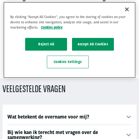
Niet alle vragen kunnen we al voor je
beantwoorden. We zijn zelf ook nog druk
By clicking “Accept All Cookies”, you agree to the storing of cookies on your
device to enhance site navigation, analyze site usage, and assist in our
bezig met de planning. Belangrijk voor jou
marketing efforts.
Cookies policy
om te weten is dat er niets verandert
zonder dat we je daarover inlichten. Houd
Reject All
Accept All Cookies
deze pagina in de gaten voor de laatste
updates.
Cookies Settings
VEELGESTELDE VRAGEN
Wat betekent de overname voor mij?
Bij wie kan ik terecht met vragen over de
samenwerking?