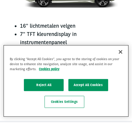
16" lichtmetalen velgen
7" TFT kleurendisplay in
instrumentenpaneel
Audiosysteem met USB- en AUX-
aansluiting, stuurwielbediening en 6
By clicking “Accept All Cookies”, you agree to the storing of cookies on your
device to enhance site navigation, analyze site usage, and assist in our
luidsprekers
marketing efforts.
Cookies policy
Elektrisch verstel- en verwarmbare
buitenspiegels
Reject All
Accept All Cookies
Intelligent Key en Start/Stop-knop
Vanaf prijs op basis van 48 maanden en 30.000
Cookies Settings
kilometer per jaar.