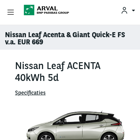
KLAN
Zakelijk Leasen
Nissan Leaf Acenta & Giant Quick-E FS
Overslaan en naar de inhoud gaan
v.a. EUR 669
Private Lease
Nissan Leaf ACENTA
Mobiliteit
40kWh 5d
Occasions
Specificaties
Klantenservice
Over Arval