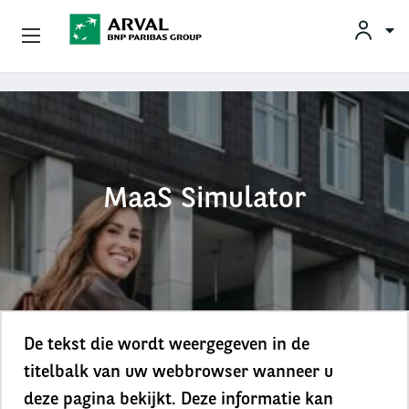
KLAN
Zakelijk Leasen
Overslaan en naar de inhoud gaan
Private Lease
Mobiliteit
MaaS Simulator
Occasions
Klantenservice
Over Arval
De tekst die wordt weergegeven in de
titelbalk van uw webbrowser wanneer u
deze pagina bekijkt. Deze informatie kan