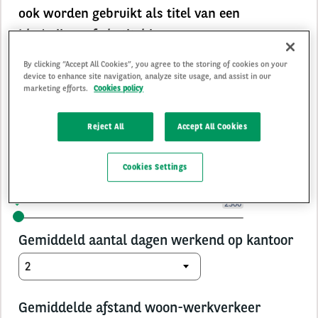
ook worden gebruikt als titel van een
bladwijzer of als titel in
zoekresultaten. De tekst die wordt
By clicking “Accept All Cookies”, you agree to the storing of cookies on your
weergegeven in de titelbalk van uw
device to enhance site navigation, analyze site usage, and assist in our
marketing efforts.
Cookies policy
webbrowser wanneer u deze pagina
bekijkt.
Reject All
Accept All Cookies
Cookies Settings
Aantal werknemers in NL
50
2500
Gemiddeld aantal dagen werkend op kantoor
Gemiddelde afstand woon-werkverkeer