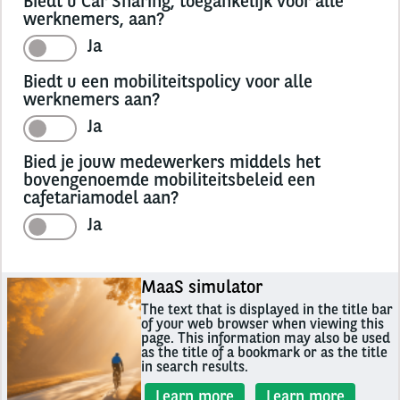
Biedt u Car Sharing, toegankelijk voor alle
werknemers, aan?
Ja
Biedt u een mobiliteitspolicy voor alle
werknemers aan?
Ja
Bied je jouw medewerkers middels het
bovengenoemde mobiliteitsbeleid een
cafetariamodel aan?
Ja
MaaS simulator
The text that is displayed in the title bar
of your web browser when viewing this
page. This information may also be used
as the title of a bookmark or as the title
in search results.
Learn more
Learn more