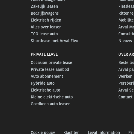
Zakelijk leasen
Fietslea
Bedrijfswagens
Rittenre
Elektrisch rijden
Mobilite
Alles over leasen
Arval Mo
TCO lease auto
Consulti
Shortlease met Arval Flex
Nieuws
PRIVATE LEASE
OVER AR
Occasion private lease
Beste l
Private lease aanbod
Arval pa
Auto abonnement
Werken b
Hybride auto
Persber
Elektrische auto
Arval S
Kleine elektrische auto
Contact
Goedkoop auto leasen
Cookie policy
Klachten
Legal information
Pr