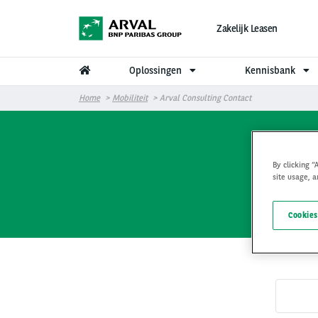
Overslaan en naar de inhoud gaan
Zakelijk Leasen
Oplossingen
Kennisbank
Home
Mobiliteit
Arval Consulting Contact
Arv
By clicking “
site usage, a
Cookies