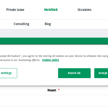
Private Lease
Mobiliteit
Occasions
Consulting
Blog
al Consulting | Neem contac
Accept All Cookies”, you agree to the storing of cookies on your device to enhance site navi
nd assist in our marketing efforts.
Cookies policy
 Settings
Reject All
Accept 
Naam