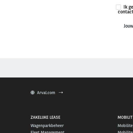
Ik g
contac
Jouw
Arval.com
ZAKELIJKE LEASE
MOBILIT
Wagenparkbeheer
Mobilite
Fleet Management
Mobilite