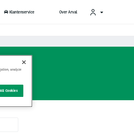
Klantenservice
Over Arval
t op
gation, analyze
All Cookies