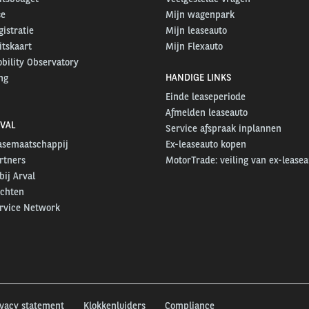
se
Mijn wagenpark
gistratie
Mijn leaseauto
itskaart
Mijn Flexauto
bility Observatory
HANDIGE LINKS
ng
Einde leaseperiode
Afmelden leaseauto
VAL
Service afspraak inplannen
easemaatschappij
Ex-leaseauto kopen
rtners
MotorTrade: veiling van ex-leasea
ij Arval
ichten
ervice Network
ivacy statement
Klokkenluiders
Compliance