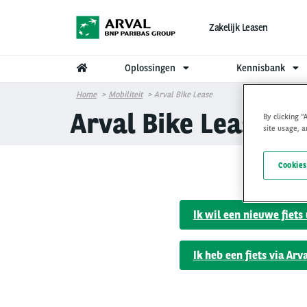
Overslaan en naar de inhoud gaan
Zakelijk Leasen
Oplossingen
Kennisbank
Home
Mobiliteit
Arval Bike Lease
Arval Bike Lease
By clicking “
site usage, a
Cookies
Ik wil een nieuwe fiets
Ik heb een fiets via Arv