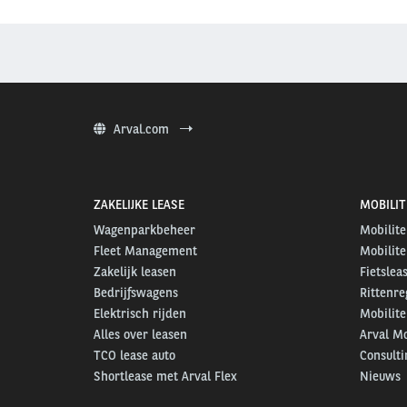
Arval.com
ZAKELIJKE LEASE
MOBILIT
Wagenparkbeheer
Mobilite
Fleet Management
Mobilite
Zakelijk leasen
Fietslea
Bedrijfswagens
Rittenre
Elektrisch rijden
Mobilite
Alles over leasen
Arval Mo
TCO lease auto
Consulti
Shortlease met Arval Flex
Nieuws