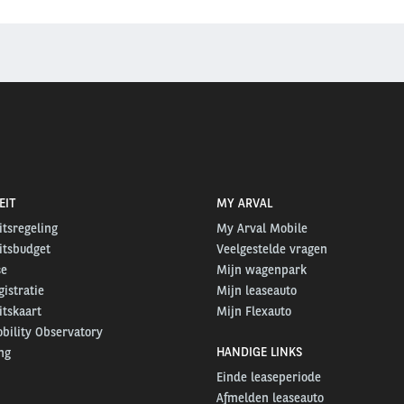
EIT
MY ARVAL
itsregeling
My Arval Mobile
itsbudget
Veelgestelde vragen
se
Mijn wagenpark
gistratie
Mijn leaseauto
itskaart
Mijn Flexauto
bility Observatory
HANDIGE LINKS
ng
Einde leaseperiode
Afmelden leaseauto