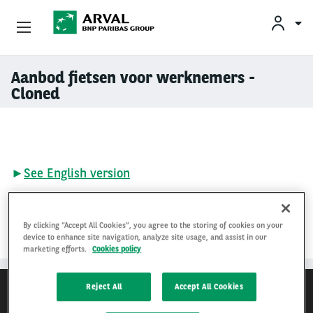
KLAN
Zakelijk Leasen
Aanbod fietsen voor werknemers -
Overslaan en naar de inhoud gaan
Cloned
Private Lease
Mobiliteit
►
See English version
Occasions
Klantenservice
By clicking “Accept All Cookies”, you agree to the storing of cookies on your
device to enhance site navigation, analyze site usage, and assist in our
Over Arval
marketing efforts.
Cookies policy
Reject All
Accept All Cookies
Arval.com