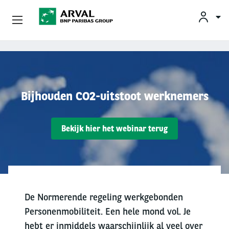
KLAN
Zakelijk Leasen
Overslaan en naar de inhoud gaan
Private Lease
Bijhouden CO2-uitstoot werknemers
Mobiliteit
Bekijk hier het webinar terug
Occasions
Klantenservice
Over Arval
De Normerende regeling werkgebonden
Personenmobiliteit. Een hele mond vol. Je
hebt er inmiddels waarschijnlijk al veel over