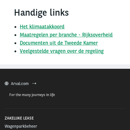
Handige links
Het klimaatakkoord
Maatregelen per branche - Rijksoverheid
Documenten uit de Tweede Kamer
Veelgestelde vragen over de regeling
Arval.com
For the many journeys in life
ZAKELIJKE LEASE
Wagenparkbeheer