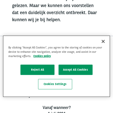
gelezen. Maar we kunnen ons voorstellen
dat een duidelijk overzicht ontbreekt. Daar
kunnen wij je bij helpen.
In het kort:
By clicking “Accept All Cookies”, you agree to the storing of cookies on your
device to enhance site navigation, analyze site usage, and assist in our
marketing efforts.
Cookies policy
Wat is het?
Een verplichting om de CO2-uitstoot van het zakelijke
Reject All
Accept All Cookies
verkeer én woon-werkverkeer van je medewerkers te
registreren.
Cookies Settings
Voor wie geldt het?
Bedrijven met meer dan 100 werknemers.
Vanaf wanneer?