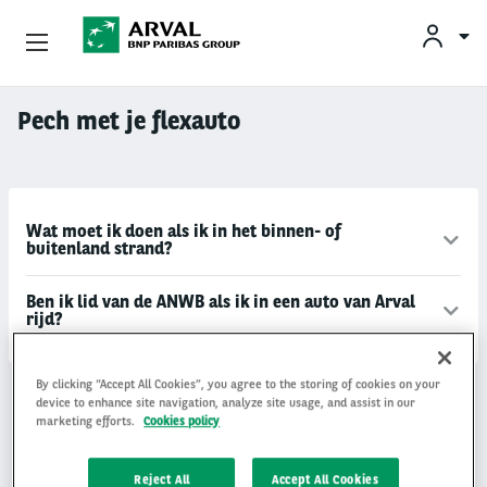
KLAN
Zakelijk Leasen
Pech met je flexauto
Overslaan en naar de inhoud gaan
Private Lease
Mobiliteit
Wat moet ik doen als ik in het binnen- of
buitenland strand?
Occasions
Ben ik lid van de ANWB als ik in een auto van Arval
rijd?
Klantenservice
Over Arval
By clicking “Accept All Cookies”, you agree to the storing of cookies on your
device to enhance site navigation, analyze site usage, and assist in our
Niet gevonden wat je zocht?
marketing efforts.
Cookies policy
Neem contact met ons op!
Reject All
Accept All Cookies