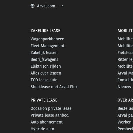
Arval.com
ZAKELIJKE LEASE
MOBILIT
Wagenparkbeheer
Mobilite
Fleet Management
Mobilite
Zakelijk leasen
Fietslea
Bedrijfswagens
Rittenre
Elektrisch rijden
Mobilite
Alles over leasen
Arval Mo
TCO lease auto
Consulti
Shortlease met Arval Flex
Nieuws
PRIVATE LEASE
OVER AR
Occasion private lease
Beste l
Private lease aanbod
Arval pa
Auto abonnement
Werken b
Hybride auto
Persber