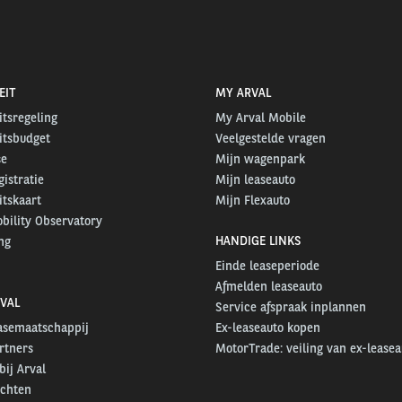
EIT
MY ARVAL
itsregeling
My Arval Mobile
itsbudget
Veelgestelde vragen
se
Mijn wagenpark
gistratie
Mijn leaseauto
itskaart
Mijn Flexauto
bility Observatory
HANDIGE LINKS
ng
Einde leaseperiode
Afmelden leaseauto
VAL
Service afspraak inplannen
easemaatschappij
Ex-leaseauto kopen
rtners
MotorTrade: veiling van ex-leasea
ij Arval
ichten