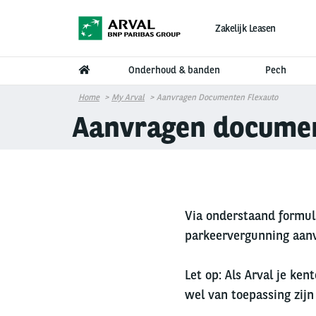
Overslaan en naar de inhoud gaan
Zakelijk Leasen
Onderhoud & banden
Pech
Home
My Arval
Aanvragen Documenten Flexauto
Aanvragen documen
Via onderstaand formul
parkeervergunning aan
Let op: Als Arval je ke
wel van toepassing zijn