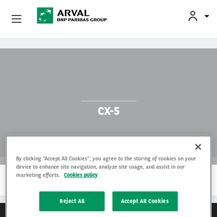
KLAN
Zakelijk Leasen
Overslaan en naar de inhoud gaan
Private Lease
Mobiliteit
CX-5
Occasions
Klantenservice
By clicking “Accept All Cookies”, you agree to the storing of cookies on your
device to enhance site navigation, analyze site usage, and assist in our
…
Over Arval
marketing efforts.
Cookies policy
LEES MEER
Reject All
Accept All Cookies