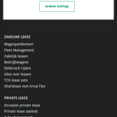
Arval.com
Cookies Settings
For the many journeys in life
ZAKELIJKE LEASE
Wagenparkbeheer
Fleet Management
Zakelijk leasen
Bedrijfswagens
Elektrisch rijden
Alles over leasen
TCO lease auto
Shortlease met Arval Flex
PRIVATE LEASE
Occasion private lease
Private lease aanbod