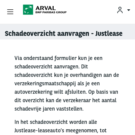
KLAN
Zakelijk Leasen
Schadeoverzicht aanvragen - Justlease
Overslaan en naar de inhoud gaan
Private Lease
Via onderstaand formulier kun je een
Mobiliteit
schadeoverzicht aanvragen. Dit
schadeoverzicht kun je overhandigen aan de
Occasions
verzekeringsmaatschappij als je een
autoverzekering wilt afsluiten. Op basis van
Klantenservice
dit overzicht kan de verzekeraar het aantal
Over Arval
schadevrije jaren vaststellen.
In het schadeoverzicht worden alle
Justlease-leaseauto’s meegenomen, tot