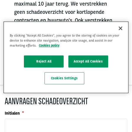
maximaal 10 jaar terug. We verstrekken
geen schadeoverzicht voor kortlopende
contracten en huurauto’s. Ook verstrekken
we geen schadeoverzicht voor leaseperiodes
By clicking “Accept All Cookies”, you agree to the storing of cookies on your
korter dan één jaar.
device to enhance site navigation, analyze site usage, and assist in our
marketing efforts.
Cookies policy
Het schadeoverzicht kan pas worden
afgegeven nadat het voertuig is ingeleverd
Reject All
Accept All Cookies
en het leasecontract is beëindigd.
Cookies Settings
AANVRAGEN SCHADEOVERZICHT
Initialen